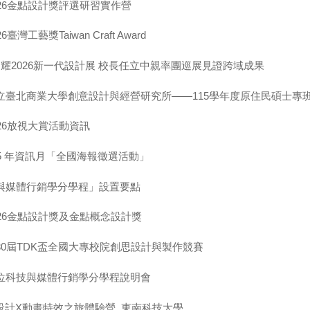
26金點設計獎評選研習實作營
臺灣工藝獎Taiwan Craft Award
耀2026新一代設計展 校長任立中親率團巡展見證跨域成果
立臺北商業大學創意設計與經營研究所——115學年度原住民碩士專
26放視大賞活動資訊
5 年資訊月「全國海報徵選活動」
與媒體行銷學分學程」設置要點
26金點設計獎及金點概念設計獎
30屆TDK盃全國大專校院創思設計與製作競賽
位科技與媒體行銷學分學程說明會
I設計X動畫特效之旅體驗營_東南科技大學