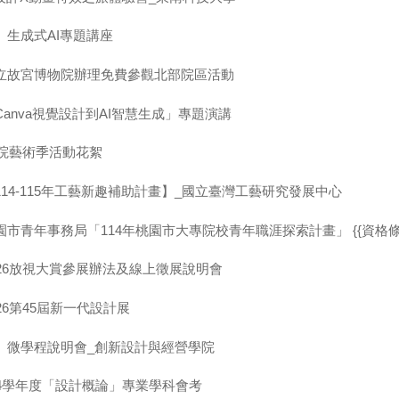
】生成式AI專題講座
立故宮博物院辦理免費參觀北部院區活動
anva視覺設計到AI智慧生成」專題演講
學院藝術季活動花絮
14-115年工藝新趣補助計畫】_國立臺灣工藝研究發展中心
市青年事務局「114年桃園市大專院校青年職涯探索計畫」 {{資格條
026放視大賞參展辦法及線上徵展說明會
26第45屆新一代設計展
】微學程說明會_創新設計與經營學院
14學年度「設計概論」專業學科會考