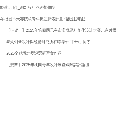
學程說明會_創新設計與經營學院
14年桃園市大專院校青年職涯探索計畫 活動延期通知
】
【狂賀！】2025年第四屆元宇宙虛擬網紅創作設計大賽北商數
】
恭賀創新設計與經營研究所在職專班 甘士明 同學
】
2025金點設計獎評選研習實作營
】
【競賽】2025年桃園青年設計展暨國際設計論壇
】
【賀】完成科技藝術微學程
】
【競賽】114教育部鼓勵學生參加藝術與設計類國際競賽計畫
】
【競賽】114 年資訊月全國海報徵選活動
】
【競賽】「嘉義短片徵件」