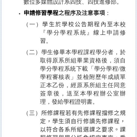
數位多媒體設計系四技、四技進修部。
申請修習學程
之程序及注意事項
：
（一）
學生於學校公告期程內至
本校
『學分學程系統』
線上
申請修
習
。
（二）學生修畢本學程課程學分者，於
取得原系所組畢業資格後，須自
學分學程系統下載「學分學程
/
微
學程審核表」並檢附歷年成績單
正本乙份，經原系所組主任同意
簽章後，送至本學程辦公室辦
理，發給學程證明書。
（
三
）
所修課程若有先修課程擋修之規
定，學生須自行修讀先修課程，
以符合各系所組選課之要求。課