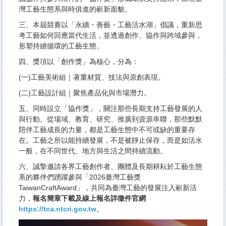
灣工藝生態系與時俱進的嶄新面貌。
三、本屆競賽以「永續・善藝・工藝活水湖」倡議，重新思
考工藝如何回應當代生活，並透過創作、協作與跨域參與，
形塑持續循環的工藝生態。
四、獎項以「創作獎」為核心，分為：
(一)工藝美術組｜著重材質、技法與原創表現。
(二)工藝設計組｜聚焦產品化與市場潛力。
五、同時設立「協作獎」，關注那些長期支持工藝發展的人
與行動。從場域、教育、研究、推廣到資源串聯，那些默默
陪伴工藝成長的力量，都是工藝生態中不可或缺的重要存
在。工藝之所以能持續發展，不是被靜止保存，而是如活水
一般，在不同世代、地方與生活之間持續流動。
六、誠摯邀請各界工藝創作者、團體及長期耕耘於工藝生態
系的夥伴們踴躍參與「2026臺灣工藝獎
TaiwanCraftAward」，共同為臺灣工藝的發展注入嶄新活
力，
報名簡章下載及線上報名詳徵件官網
https://tca.ntcri.gov.tw
。