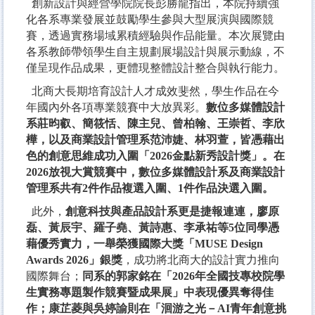
創新設計與經營學院院長彭勝龍指出，本院持續強
化各系專業發展並鼓勵學生參與大型展演與國際競
賽，透過實務場域累積經驗與作品能量。本次展覽由
各系教師帶領學生自主規劃展場設計與展示動線，不
僅呈現作品成果，更體現整體設計整合與執行能力。
北商大長期培育設計人才成效斐然，學生作品在今
年國內外各項專業競賽中大放異彩。
數位多媒體設計
系莊昀叡、簡筱恬、陳主兒、曾柏翰、王崇哲、李欣
樺，以及商業設計管理系范沛婕、林羽萱，皆憑藉出
色的創意思維成功入圍「2026金點新秀設計獎」。在
2026放視大賞競賽中，數位多媒體設計系及商業設計
管理系共有2件作品複選入圍、1件作品決選入圍。
此外，
創意科技與產品設計系更是捷報連連，廖原
磊、黃辰宇、羅子堯、黃詩惠、李承祐等5位同學憑
藉優秀實力，一舉榮獲國際大獎「MUSE Design
Awards 2026」銀獎
，成功將北商大的設計實力推向
國際舞台；
同系的郭家銘在「2026年全國技專校院學
生實務專題製作競賽暨成果展」中表現優異奪得佳
作；康芷菱與吳婷諭則在「洄游之光－AI青年創意挑