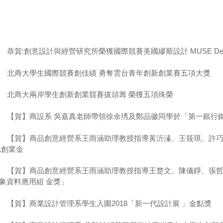
恭賀:創意設計與經營研究所榮獲國際競賽美國繆斯設計 MUSE Desig
北商大學生國際競賽創佳績 勇奪雲台青年創新創業賽五項大獎
北商大兩岸學生創新創業競賽拔頭籌 榮獲五項殊榮
【賀】商設系 吳嘉真老師帶領徐余琇及鄭品徽同學於「第一銀行
【賀】商品創意經營系王雨涵助理教授指導黃沂溱、王筱琪、許巧思
元創業金
【賀】商品創意經營系王雨涵助理教授指導王楚文、陳儀錚、張哲豪 參加
象資料應用組 金獎」
【賀】商業設計管理系學生入圍2018「新一代設計展 」金點獎