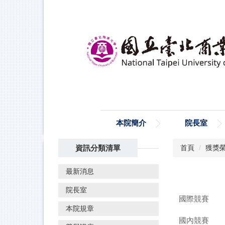
跳
到
主
要
內
容
區
本院簡介
院長室
資訊分類清單
首頁
獲獎
最新消息
院長室
國際競賽
本院規章
國內競賽