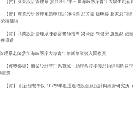
【賀】商業設計管理系 參與2017第三屆海峽兩岸青年大學生創新
【賀】商業設計管理系溫明輝老師指導 邱芳孟 楊明臻 趙家君同學 
 榮獲佳績
【賀】商業設計管理系陳春富老師指導 梁裔鋐 朱俊安 盧昱銘 戴
榮獲優選
管理系老師參加海峽兩岸大專青年創新創業競入圍複賽
【獲獎榮譽】商業設計管理系蔡誠一助理教授指導邱鈞評周昀叡李曼
動畫獎
【賀】 創新經營學院 107學年度通過增設創意設計與經營研究所
【賀】商業設計管理系溫明輝老師指導 微股力Quants.ai團隊獲得2
【賀】商業設計管理系 陳春富主任 陳金足老師 連俊名老師 指導盧