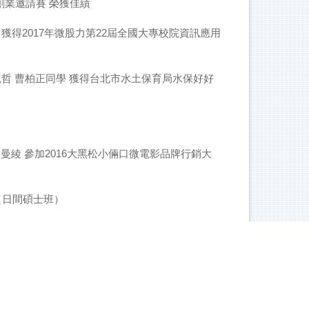
創業邀請賽 榮獲佳績
獲得2017年微股力第22屆全國大專校院資訊應用
毓哲 曹柏正同學 獲得台北市水土保育局水保好好
綾 參加2016大黑松小倆口微電影品牌行銷大
（日間碩士班）
017亞洲華人FinTech高峰論壇暨創意大賞競賽 金
俞蓁同學榮獲 2017麥當勞設計大賞第一名