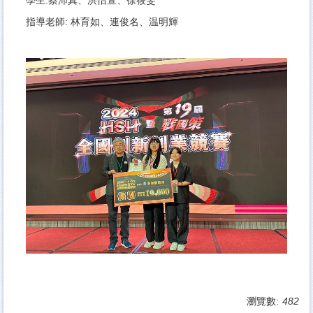
指導老師: 林育如、連俊名、温明輝
瀏覽數:
482