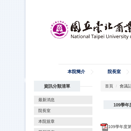
跳
到
主
要
內
容
區
本院簡介
院長室
資訊分類清單
首頁
會議
最新消息
109學
院長室
本院規章
109學年度第