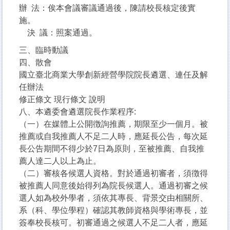
辦 法：俟本會議審議通過後，陳請校長核定後實
施。
決 議：照案通過。
三、臨時動議
四、散會
國立臺北商業大學創新經營學院院長遴選、連任及解
任辦法
修正條文 現行條文 說明
八、本遴委會遴選院長作業程序:
（一）在媒體上公開徴詢推薦，期限至少一個月。被
推薦或自我推薦人不足二人時，應延長公告，每次延
長公告期間不得少於7日為原則，至被推薦、自我推
薦人達二人以上為止。
（二）審核各候選人資格。對於通過初審者，須徴得
被推薦人同意後始得列為院長候選人。通過初審之候
選人如為校外學者，須依其專長、背景交由相關所、
系（科、學位學程）確認其教師資格與學術專長，並
簽奉校長核可。初審通過之候選人不足二人者，應延