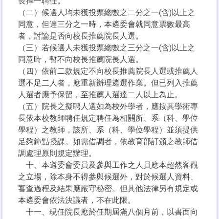
長擇一聘任。
（二）候選人均未獲投票總數之二分之一(含)以上之
同意，但達三分之一時，本遴委會就同意票數最高
者，討論是否向校長推薦院長人選。
（三）若候選人未獲投票總數之三分之一(含)以上之
同意時，暫不向校長推薦院長人選。
（四）依前二款規定不向校長推薦院長人選或推薦人
選不足二人者，應重新辦理遴選作業。但已列入推薦
人選者應予保留，至推薦人選達二人以上為止。
（五）院長之擬聘人選如為校外學者，應按其學術專
長依本校教師聘任規定聘任為相關所、系（科、學位
學程）之教師，該所、系（科、學位學程）並須提供
足夠鐘點授課。如需借調者，依教育部訂頒之教師借
調處理原則規定辦理。
十、本遴委會委員及參與工作之人員應本超然客觀
之立場，除本身不得參與候選外，對於候選人資料、
審查過程及結果應嚴守秘密。但其他法律另有規定或
本遴委會依法決議者，不在此限。
十一、現任院長應於任期屆滿八個月前，以書面向