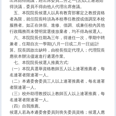
出席始得開議，經出席委員二分之一(含)以上通過始
得決議，委員不得由他人代理出席會議。
五、本院院長候選人以具有教育部審定之教授資格
者為限，就任院長時須為本校專任教授或借調至本校
服務者。如正在休假、進修、借調、或兼任校內其他
行政職務而未聲明當選後放棄者，均不得為候選人。
六、本院院長任期為三年，得連任一次，學期中聘
兼者，任期自次一學期(八月一日或二月一日)起計
算。院長因故出缺時，由校長指定代理人；代理院長
應依本辦法儘速進行遴選作業。
七、本院院長候選人推薦方式:
（一）本院具選舉資格教師五人以上連署推薦者，每
名連署者限連署一人。
（二）本遴委會委員三人以上連署推薦者，每名連署
者限連署一人。
（三）校外助理教授以上教師五人以上連署推薦，每
名連署者限連署一人。
（四）自我推薦。
候選人若為本遴委會委員則喪失委員資格；候選人應