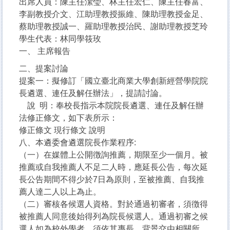
出席人員：陳主任潔瑩、林主任宏仁、陳主任春富、
李副教授介文、江助理教授振維、陳助理教授金足、
蔡助理教授誠一、羅助理教授治民、謝助理教授芝玲
學生代表：林同學筱玫
一、 主席報告
二、提案討論
提案一：擬修訂「國立臺北商業大學創新經營學院院
長遴選、連任及解任辦法」，提請討論。
說 明：奉校長指示本院院長遴選、連任及解任辦
法修正條文，如下表所示：
修正條文 現行條文 說明
八、本遴委會遴選院長作業程序:
（一）在媒體上公開徴詢推薦，期限至少一個月。被
推薦或自我推薦人不足二人時，應延長公告，每次延
長公告期間不得少於7日為原則，至被推薦、自我推
薦人達二人以上為止。
（二）審核各候選人資格。對於通過初審者，須徴得
被推薦人同意後始得列為院長候選人。通過初審之候
選人如為校外學者，須依其專長、背景交由相關所、