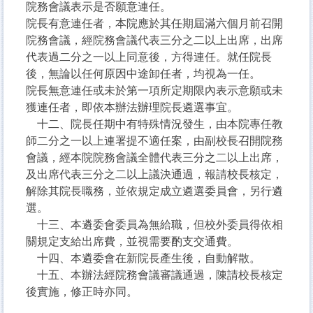
院務會議表示是否願意連任。
院長有意連任者，本院應於其任期屆滿六個月前召開
院務會議，經院務會議代表三分之二以上出席，出席
代表過二分之一以上同意後，方得連任。就任院長
後，無論以任何原因中途卸任者，均視為一任。
院長無意連任或未於第一項所定期限內表示意願或未
獲連任者，即依本辦法辦理院長遴選事宜。
十二、院長任期中有特殊情況發生，由本院專任教
師二分之一以上連署提不適任案，由副校長召開院務
會議，經本院院務會議全體代表三分之二以上出席，
及出席代表三分之二以上議決通過，報請校長核定，
解除其院長職務，並依規定成立遴選委員會，另行遴
選。
十三、本遴委會委員為無給職，但校外委員得依相
關規定支給出席費，並視需要酌支交通費。
十四、本遴委會在新院長產生後，自動解散。
十五、本辦法經院務會議審議通過，陳請校長核定
後實施，修正時亦同。