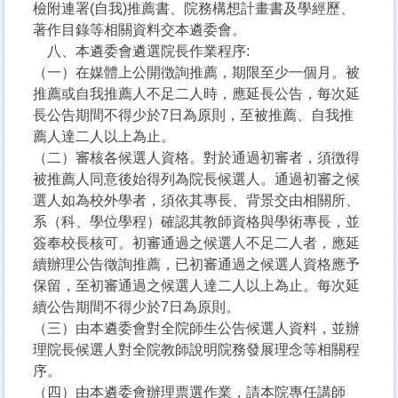
檢附連署(自我)推薦書、院務構想計畫書及學經歷、
著作目錄等相關資料交本遴委會。
八、本遴委會遴選院長作業程序:
（一）在媒體上公開徴詢推薦，期限至少一個月。被
推薦或自我推薦人不足二人時，應延長公告，每次延
長公告期間不得少於7日為原則，至被推薦、自我推
薦人達二人以上為止。
（二）審核各候選人資格。對於通過初審者，須徴得
被推薦人同意後始得列為院長候選人。通過初審之候
選人如為校外學者，須依其專長、背景交由相關所、
系（科、學位學程）確認其教師資格與學術專長，並
簽奉校長核可。初審通過之候選人不足二人者，應延
續辦理公告徵詢推薦，已初審通過之候選人資格應予
保留，至初審通過之候選人達二人以上為止。每次延
續公告期間不得少於7日為原則。
（三）由本遴委會對全院師生公告候選人資料，並辦
理院長候選人對全院教師說明院務發展理念等相關程
序。
（四）由本遴委會辦理票選作業，請本院專任講師