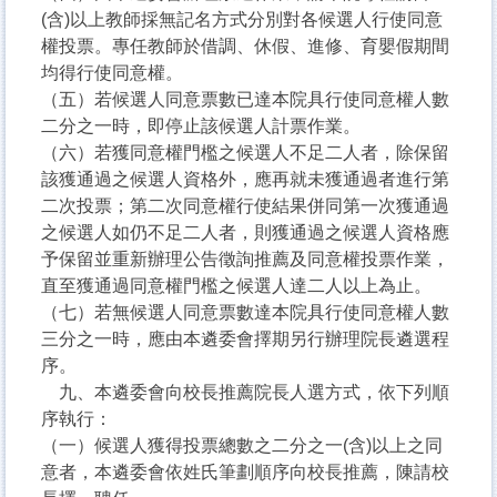
(含)以上教師採無記名方式分別對各候選人行使同意
權投票。專任教師於借調、休假、進修、育嬰假期間
均得行使同意權。
（五）若候選人同意票數已達本院具行使同意權人數
二分之一時，即停止該候選人計票作業。
（六）若獲同意權門檻之候選人不足二人者，除保留
該獲通過之候選人資格外，應再就未獲通過者進行第
二次投票；第二次同意權行使結果併同第一次獲通過
之候選人如仍不足二人者，則獲通過之候選人資格應
予保留並重新辦理公告徵詢推薦及同意權投票作業，
直至獲通過同意權門檻之候選人達二人以上為止。
（七）若無候選人同意票數達本院具行使同意權人數
三分之一時，應由本遴委會擇期另行辦理院長遴選程
序。
九、本遴委會向校長推薦院長人選方式，依下列順
序執行：
（一）候選人獲得投票總數之二分之一(含)以上之同
意者，本遴委會依姓氏筆劃順序向校長推薦，陳請校