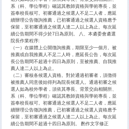
系（科、學位學程）確認其教師資格與學術專長，並
簽奉校長核可。初審通過之候選人不足二人者，應延
續辦理公告徵詢推薦，已初審通過之候選人資格應予
保留，至初審通過之候選人達二人以上為止。每次延
續公告期間不得少於7日為原則。 八、本遴委會遴選
院長作業程序:
（一）在媒體上公開徴詢推薦，期限至少一個月。被
推薦或自我推薦人不足二人時，應延長公告，每次延
長公告期間不超過十四日為原則，至被推薦、自我推
薦人達二人以上為止。
（二）審核各候選人資格。對於通過初審者，須徴得
被推薦人同意後始得列為院長候選人。通過初審之候
選人如為校外學者，須依其專長、背景交由相關所、
系（科、學位學程）確認其教師資格與學術專長，並
簽奉校長核可。初審通過之候選人不足二人者，應延
續辦理公告徵詢推薦，已初審通過之候選人資格應予
保留，至初審通過之候選人達二人以上為止。每次延
續公告期間不超過十四日為原則。 酌作文字修正