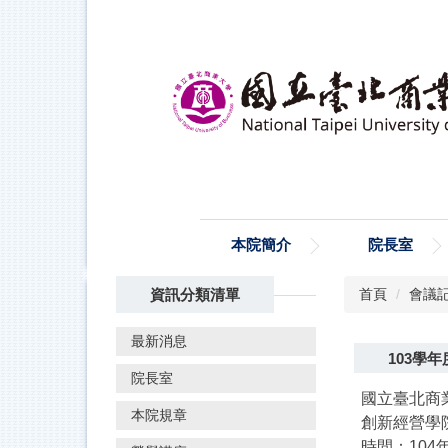
跳
到
主
要
內
容
區
本院簡介
院長室
資訊分類清單
首頁
會議
最新消息
103學
院長室
國立臺北商業
本院規章
創新經營學
時間：104