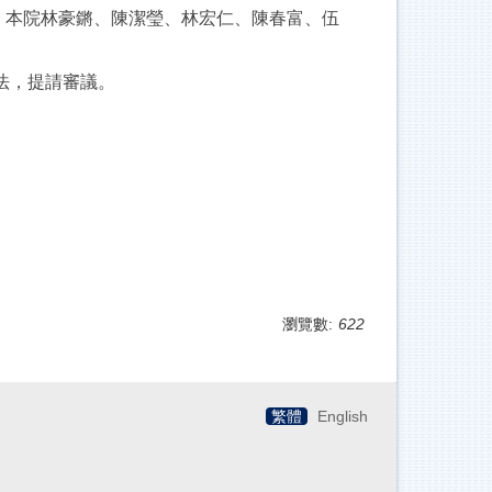
；本院林豪鏘、陳潔瑩、林宏仁、陳春富、伍
法，提請審議。
瀏覽數:
622
繁體
English