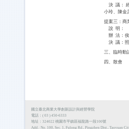
決 議： 
小玲、陳金
提案三：商
說 明：
辦 法：俟
決 議：照
三、臨時動
四、散會
國立臺北商業大學創新設計與經營學院
電話：( 03 ) 450-6333
地址：324022 桃園市平鎮區福龍路一段100號
Add.: No. 100, Sec. 1, Fulong Rd., Pingzhen Dist., Taoyuan Ci