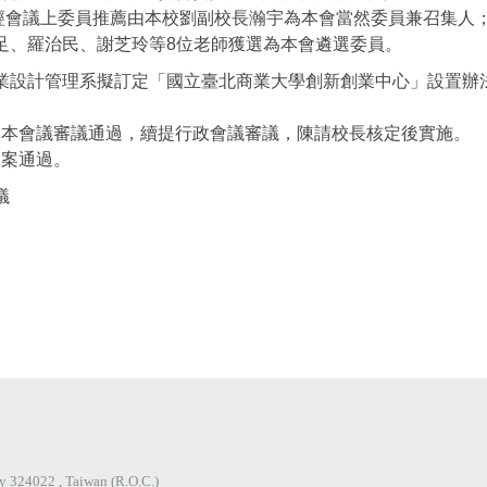
經會議上委員推薦由本校劉副校長瀚宇為本會當然委員兼召集人
足、羅治民、謝芝玲等8位老師獲選為本會遴選委員。
業設計管理系擬訂定「國立臺北商業大學創新創業中心」設置辦
本會議審議通過，續提行政會議審議，陳請校長核定後實施。
案通過。
議
ty 324022 , Taiwan (R.O.C.)