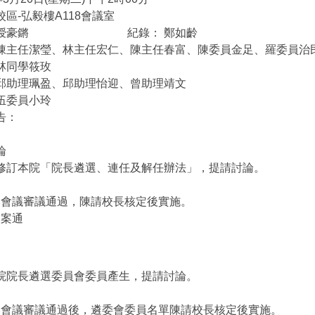
區-弘毅樓A118會議室
林教授豪鏘 紀錄： 鄭如齡
陳主任潔瑩、林主任宏仁、陳主任春富、陳委員金足、羅委員治
林同學筱玫
邱助理珮盈、邱助理怡迎、曾助理靖文
伍委員小玲
告：
論
修訂本院「院長遴選、連任及解任辦法」，提請討論。
本會議審議通過，陳請校長核定後實施。
案通
過
院院長遴選委員會委員產生，提請討論。
本會議審議通過後，遴委會委員名單陳請校長核定後實施。