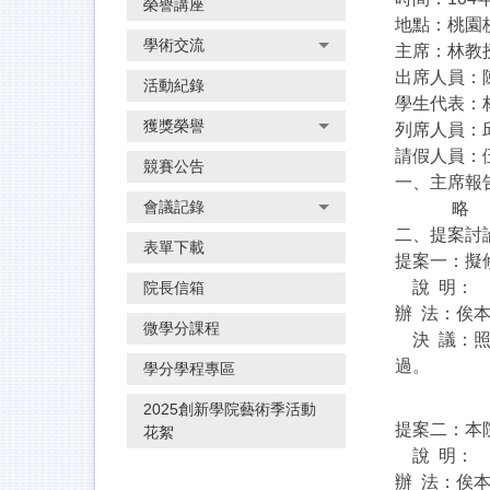
榮譽講座
地點：桃園校
學術交流
主席：
出席人員：
活動紀錄
學生代表：
獲獎榮譽
列席人員：
請假人員：
競賽公告
一、主席報
會議記錄
略
二、提案討
表單下載
提案一：擬
說 明：
院長信箱
辦 法：俟
微學分課程
決 議：照
學分學程專區
2025創新學院藝術季活動
提案二：本
花絮
說 明：
辦 法：俟