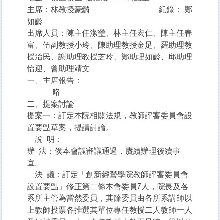
主席：林教授豪鏘 紀錄： 鄭
如齡
出席人員：陳主任潔瑩、林主任宏仁、陳主任春
富、伍副教授小玲、陳助理教授金足、羅助理教
授治民、謝助理教授芝玲、鄭助理如齡、邱助理
怡迎、曾助理靖文
一、主席報告：
略
二、提案討論
提案一：訂定本院相關法規，教師評審委員會設
置要點草案，提請討論。
說 明：
辦 法：俟本會議審議通過，賡續辦理後續事
宜。
決 議：訂定「創新經營學院教師評審委員會
設置要點」修正第二條本會委員7人，院長及各
系所主管為當然委員，其餘委員由各所系講師以
上教師投票各推選其單位專任教授二人教師一人