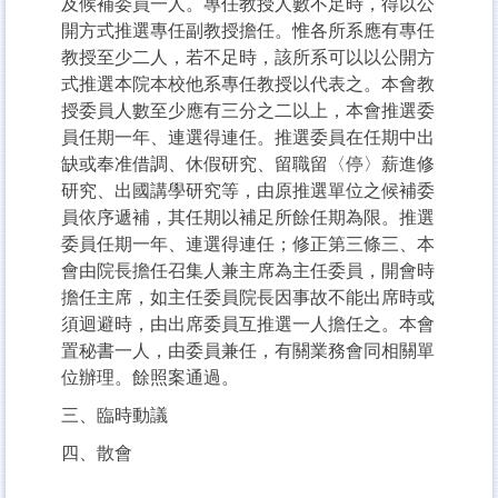
及候補委員一人。專任教授人數不足時，得以公
開方式推選專任副教授擔任。惟各所系應有專任
教授至少二人，若不足時，該所系可以以公開方
式推選本院本校他系專任教授以代表之。本會教
授委員人數至少應有三分之二以上，本會推選委
員任期一年、連選得連任。推選委員在任期中出
缺或奉准借調、休假研究、留職留〈停〉薪進修
研究、出國講學研究等，由原推選單位之候補委
員依序遞補，其任期以補足所餘任期為限。推選
委員任期一年、連選得連任；修正第三條三、本
會由院長擔任召集人兼主席為主任委員，開會時
擔任主席，如主任委員院長因事故不能出席時或
須迴避時，由出席委員互推選一人擔任之。本會
置秘書一人，由委員兼任，有關業務會同相關單
位辦理。餘照案通過。
三、臨時動議
四、散會