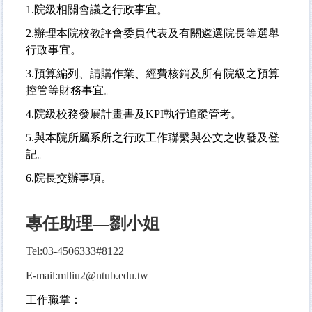
1.
院級相關會議之行政事宜。
2.
辦理本院校教評會委員代表及有關遴選院長等選舉
行政事宜。
3.
預算編列、請購作業、經費核銷及所有院級之預算
控管等財務事宜。
4.
院級校務發展計畫書及KPI執行追蹤管考。
5.
與本院所屬系所之行政工作聯繫與公文之收發及登
記。
6.
院長交辦事項。
專任助理—劉小姐
Tel:03-4506333#8122
E-mail:mlliu2@ntub.edu.tw
工作職掌：