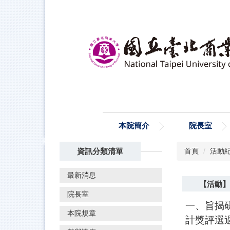
跳
到
主
要
內
容
區
本院簡介
院長室
資訊分類清單
首頁
活動
最新消息
【活動】
院長室
一、旨揭
本院規章
計獎評選