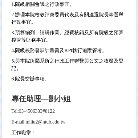
1.
院級相關會議之行政事宜。
2.
辦理本院校教評會委員代表及有關遴選院長等選舉
行政事宜。
3.
預算編列、請購作業、經費核銷及所有院級之預算
控管等財務事宜。
4.
院級校務發展計畫書及KPI執行追蹤管考。
5.
與本院所屬系所之行政工作聯繫與公文之收發及登
記。
6.
院長交辦事項。
專任助理—劉小姐
Tel:03-4506333#8122
E-mail:mlliu2@ntub.edu.tw
工作職掌：