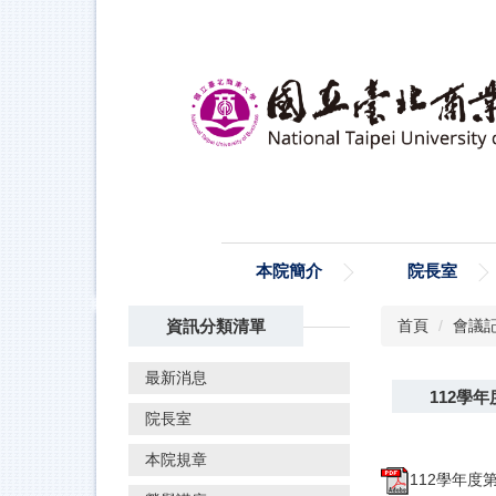
跳
到
主
要
內
容
區
本院簡介
院長室
資訊分類清單
首頁
會議
最新消息
112學
院長室
本院規章
112學年度