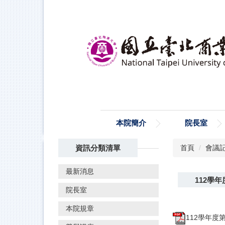
跳
到
主
要
內
容
區
本院簡介
院長室
資訊分類清單
首頁
會議
最新消息
112學
院長室
本院規章
112學年度