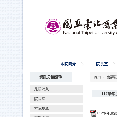
跳
到
主
要
內
容
區
本院簡介
院長室
資訊分類清單
首頁
會議
最新消息
112學
院長室
本院規章
112學年度