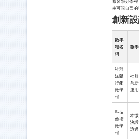
修習學分學程
生可視自己的
創新設
微學
程名
微學
稱
社群
媒體
社群
行銷
為新
微學
運用
程
科技
本微
藝術
決設
微學
透過
程