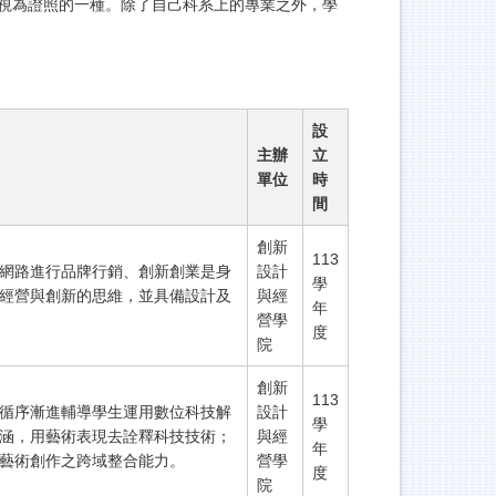
視為證照的一種。除了自己科系上的專業之外，學
設
主辦
立
單位
時
間
創新
113
網路進行品牌行銷、創新創業是身
設計
學
經營與創新的思維，並具備設計及
與經
年
營學
度
院
創新
113
循序漸進輔導學生運用數位科技解
設計
學
涵，用藝術表現去詮釋科技技術；
與經
年
藝術創作之跨域整合能力。
營學
度
院