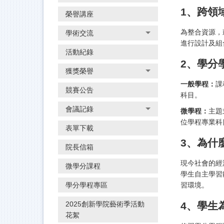
1、跨領
榮譽講座
為整合資源，
學術交流
進行設計及組
活動紀錄
2、學分
獲獎榮譽
一般學程：
課
競賽公告
科目。
會議記錄
微學程：
主題
位學程專業科
表單下載
3、為什
院長信箱
現今社會的經
微學分課程
學生自主學習
學分學程專區
習環境。
4、學生
2025創新學院藝術季活動
花絮