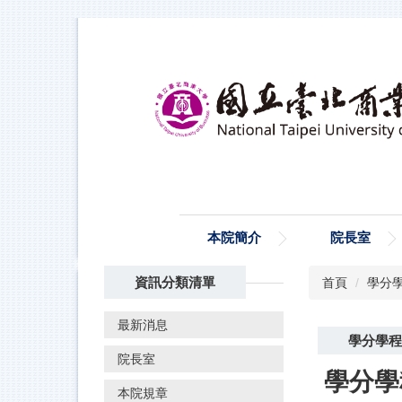
跳
到
主
要
內
容
區
本院簡介
院長室
資訊分類清單
首頁
學分
最新消息
學分學程
院長室
學分學
本院規章